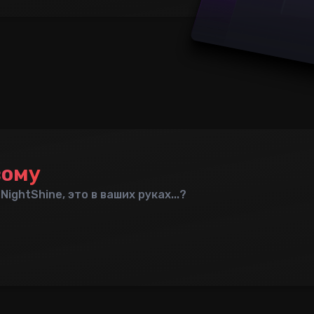
вому
ightShine, это в ваших руках...?