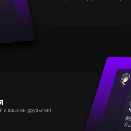
я
й с вашими друзьями!